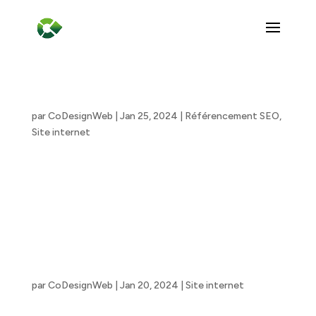
Comment améliorer son site internet
par
CoDesignWeb
|
Jan 25, 2024
|
Référencement SEO
,
Site internet
Dans le vaste univers du digital, l’optimisation d’un site
web pour le référencement est la clé maîtresse qui
ouvre les portes de la visibilité en ligne. Bien plus qu’une
simple présence virtuelle, c’est la performance de votre
site qui...
Créez votre site internet à Niort avec CoDesign
par
CoDesignWeb
|
Jan 20, 2024
|
Site internet