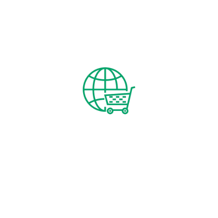
visiteurs. Maximisez la visibilité de votre blog en
créant des articles hautement référencés sur
Google grâce à la puissance de CoDesign, attirant
ainsi du trafic qualifié.
Création de site e-commerce
Démarrez la vente de vos produits en ligne en créant
une boutique sur mesure, optimisée pour la
performance et le référencement. Exploitez
pleinement les fonctionnalités de notre plateforme
de création de site e-commerce et les outils
essentiels pour assurer le succès de votre projet en
ligne tout en améliorant votre visibilité sur les
moteurs de recherche. Étendez votre marché au