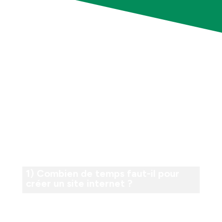
Vos questions sur la
création de site
internet
1) Combien de temps faut-il pour
créer un site internet ?
Le temps nécessaire pour créer un site internet dépend
de plusieurs facteurs, notamment la complexité du