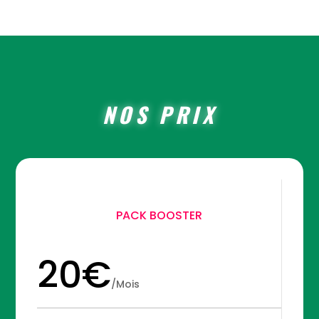
NOS PRIX
PACK BOOSTER
20€
/
Mois