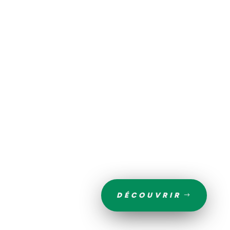
communication, nous maintenons une approche
innovante pour répondre à vos attentes. Atteignez vos
objectifs efficacement avec notre expertise en
création de site internet, référencement, et identité
visuelle. Contactez-nous pour créer un site web
responsive, idéal pour tablettes, et optimisé pour les
moteurs de recherche. Profitez de tarifs compétitifs
pour refondre ou créer un site e-commerce. Atteignez
de nouveaux clients grâce au référencement naturel et
à la gestion de contenu. Avec notre agence web, vos
projets digitaux prennent vie sur le Web
DÉCOUVRIR