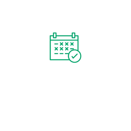
niveau national ou international grâce à votre
boutique en ligne, tout en augmentant votre
présence en ligne pour attirer un trafic qualifié.
Création de site avec
réservation
Planifiez vos futurs événements et intégrez-les
aisément à votre site internet grâce à notre module
de réservation en ligne. En un simple clic, vos clients
pourront prendre rendez-vous avec vous, explorer
vos divers services et organiser leur visite. Cette
fonctionnalité, en plus d’améliorer l’expérience de
vos utilisateurs, offre également des avantages