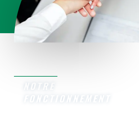
AGILITÉ – ÉCOUTE – INNOVATION
– QUALITÉ
NOTRE
FONCTIONNEMENT
À l’écoute de vos besoins, notre agence web crée des
solutions sur mesure pour vous. Experts en création de
site, nous innovons pour vous offrir une présence en
ligne de qualité supérieure. Fiers de nos services de