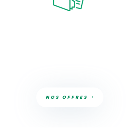
Création de portfolio
Mettez en avant vos plus belles photos, vos œuvres,
vos créations, ou des moments personnels grâce à
notre album photo en ligne. Créez une superbe
galerie d’images pour présenter votre activité,
votre art, et élargir votre audience. Partagez votre
expertise visuellement grâce à un site internet
dédié à l’image.
NOS OFFRES
Nos avis