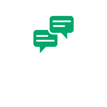
ÉCOUTE
À l’écoute attentive de nos clients, nous saisissons
leurs préoccupations pour mieux cerner leurs besoins.
Ainsi, nous concevons et mettons en place les
solutions optimales en matière de création de site
internet.