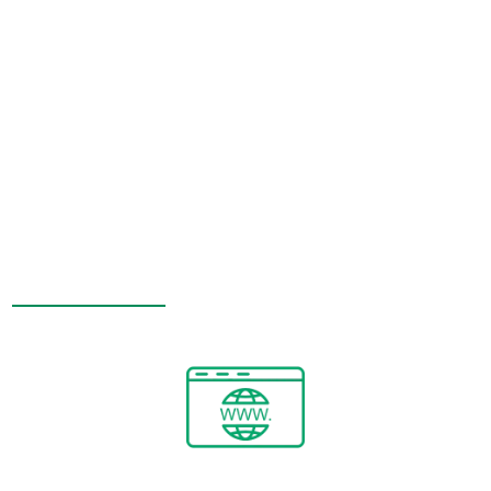
fluide sur ordinateurs, tablettes et smartphones pour
améliorer votre visibilité en ligne. Distinguez-vous avec
notre approche alliant design adaptable et optimisation
NOTRE AGENCE WEB CRÉE VOTRE
SITE INTERNET FACILEMENT, EN
VOUS PROPOSANT DE NOMBREUSES
FONCTIONNALITÉS ET DES CONTENUS
WEB DE QUALITÉ.
Création de site internet