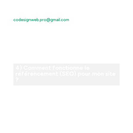
Vous pouvez facilement mettre à jour votre site en
nous envoyant un e-mail à l’adresse suivante :
codesignweb.pro@gmail.com
avec les modifications et
le contenu que vous souhaitez ajouter ou changer.
Notre équipe réactive s’occupera rapidement de vos
demandes pour vous assurer que votre site reste
performant et à jour.
4) Comment fonctionne le
référencement (SEO) pour mon site
?
Le référencement (SEO) pour votre site internet
fonctionne en optimisant son contenu, sa structure et
son code pour attirer les moteurs de recherche comme
Google.
Cela permet à votre site d’apparaître plus haut dans les
résultats de recherche lorsque les gens recherchent