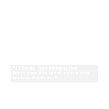
des mots-clés liés à votre activité. En gros, c’est
comme rendre votre site internet plus visible et plus
accessible pour les utilisateurs en ligne.
Cela signifie utiliser les bons mots-clés, avoir un
contenu de qualité, des liens de qualité, et une
structure de site conviviale pour les moteurs de
recherche. C’est un moyen essentiel d’attirer plus de
visiteurs sur votre site web.
5) Pouvez-vous intégrer des
fonctionnalités spécifiques à mon
secteur d’activité ?
Oui, nous pouvons intégrer des fonctionnalités
spécifiques à votre secteur d’activité. Nous offrons
divers services tels que la réservation en ligne, le
paiement en ligne, la vente de produits, et la prise de