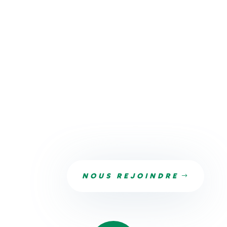
clients.
Nos services incluent la conception UX/UI, le
développement de sites web, l’intégration de CMS,
l’optimisation SEO et la maintenance de votre site
internet. À chaque étape, notre équipe travaille en
étroite collaboration avec vous pour garantir que le
résultat final correspond parfaitement à vos attentes.
Découvrez comment notre agence web peut vous aider
dans votre projet de création de site internet.
NOUS REJOINDRE