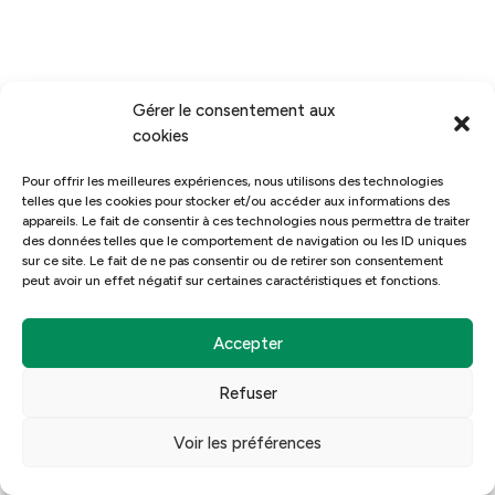
Livraison : Nous déployons votre site avec un
référencement naturel.
Suivi et support : Nous vous offrons un support
technique continu et des conseils.
Gérer le consentement aux
Contactez-nous pour créer un site web unique,
cookies
performant, et attirer de nouveaux clients grâce à
Pour offrir les meilleures expériences, nous utilisons des technologies
notre expertise en référencement.
telles que les cookies pour stocker et/ou accéder aux informations des
appareils. Le fait de consentir à ces technologies nous permettra de traiter
des données telles que le comportement de navigation ou les ID uniques
sur ce site. Le fait de ne pas consentir ou de retirer son consentement
peut avoir un effet négatif sur certaines caractéristiques et fonctions.
7) Pouvez-vous fournir des exemples
de sites que vous avez
Accepter
précédemment créés ?
Refuser
Bien sûr ! Vous pouvez consulter notre site web pour
voir de nombreux exemples de sites que nous avons
Voir les préférences
créés.