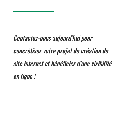
INTERNET ET LE RÉFÉRENCEMENT
Contactez-nous aujourd’hui pour
concrétiser votre projet de création de
site internet et bénéficier d’une visibilité
en ligne !
Nous sommes une agence web spécialisée dans la
création de sites internet innovants et performants.
Grâce à notre expertise en conception de site et
référencement, nous utilisons les dernières
technologies pour répondre aux besoins uniques de nos