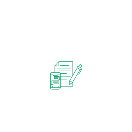
La création de votre site internet vous permet de
présenter votre activité, équipe, produits, services,
valeurs, etc. Vous pouvez créer un nombre illimité de
pages pour développer votre site en fonction de
votre offre, sans restriction sur le contenu : texte,
images, vidéos et widgets. Créez votre site internet
avec nous pour une présence en ligne efficace.
Création de blog
Faites croître une communauté autour de vos
passions, compétences et votre marque grâce à la
création d’un blog. Publiez des articles pour partager
vos actualités, performances, et informations
sectorielles, tout en restant en contact avec vos